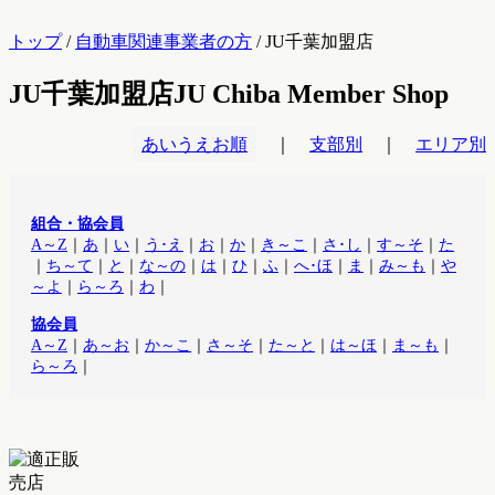
トップ
/
自動車関連事業者の方
/ JU千葉加盟店
JU千葉加盟店
JU Chiba Member Shop
あいうえお順
｜
支部別
｜
エリア別
組合・協会員
A～Z
｜
あ
｜
い
｜
う･え
｜
お
｜
か
｜
き～こ
｜
さ･し
｜
す～そ
｜
た
｜
ち～て
｜
と
｜
な～の
｜
は
｜
ひ
｜
ふ
｜
へ･ほ
｜
ま
｜
み～も
｜
や
～よ
｜
ら～ろ
｜
わ
｜
協会員
A～Z
｜
あ～お
｜
か～こ
｜
さ～そ
｜
た～と
｜
は～ほ
｜
ま～も
｜
ら～ろ
｜