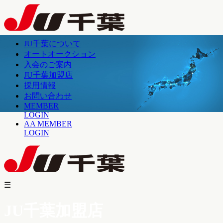
JU千葉について
オートオークション
入会のご案内
JU千葉加盟店
採用情報
お問い合わせ
MEMBER
LOGIN
AA MEMBER
LOGIN
☰
JU千葉加盟店